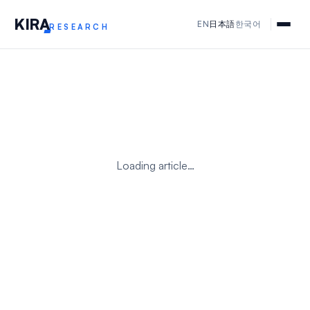
KIR
A
EN
日本語
한국어
RESEARCH
Loading article…