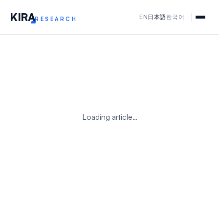
KIR
A
EN
日本語
한국어
RESEARCH
Loading article…