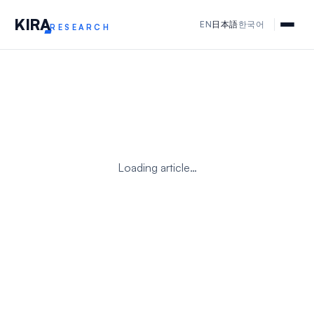
KIR
A
EN
日本語
한국어
RESEARCH
Loading article…