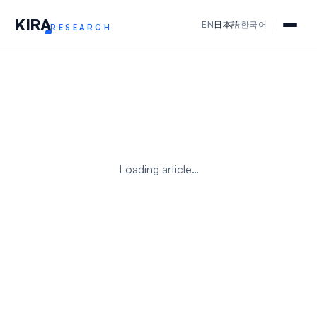
KIR
A
EN
日本語
한국어
RESEARCH
Loading article…