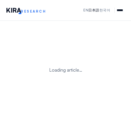
KIR
A
EN
日本語
한국어
RESEARCH
Loading article…