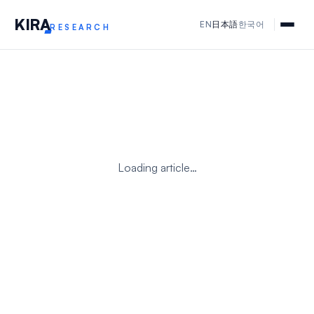
KIR
A
EN
日本語
한국어
RESEARCH
Loading article…