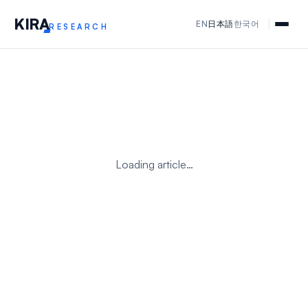
KIR
A
EN
日本語
한국어
RESEARCH
Loading article…