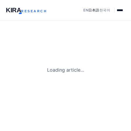
KIR
A
EN
日本語
한국어
RESEARCH
Loading article…