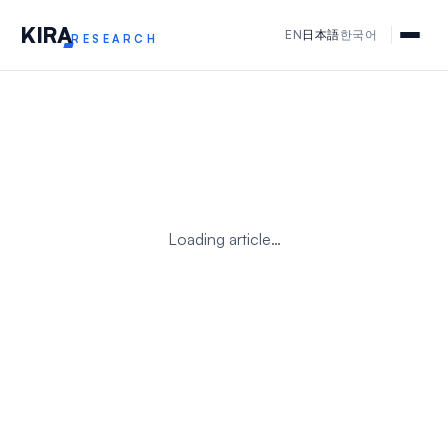
KIR
A
EN
日本語
한국어
RESEARCH
Loading article…