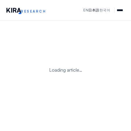
KIR
A
EN
日本語
한국어
RESEARCH
Loading article…