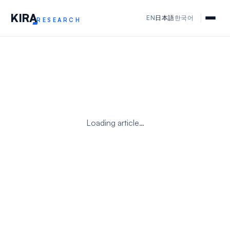
KIR
A
EN
日本語
한국어
RESEARCH
Loading article…