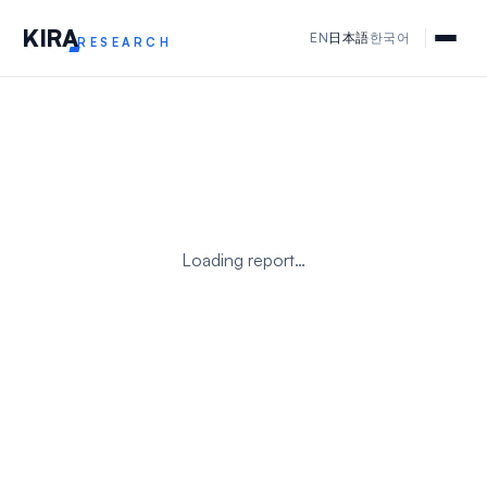
KIR
A
EN
日本語
한국어
RESEARCH
Loading report…