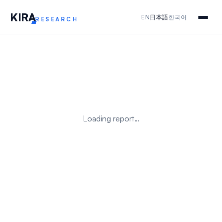
KIR
A
EN
日本語
한국어
RESEARCH
Loading report…