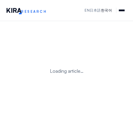
KIR
A
EN
日本語
한국어
RESEARCH
Loading article…