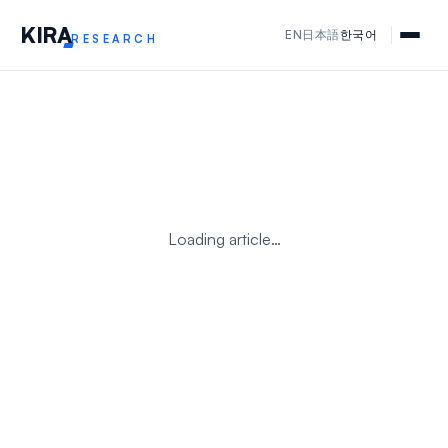
KIR
A
EN
日本語
한국어
RESEARCH
Loading article…