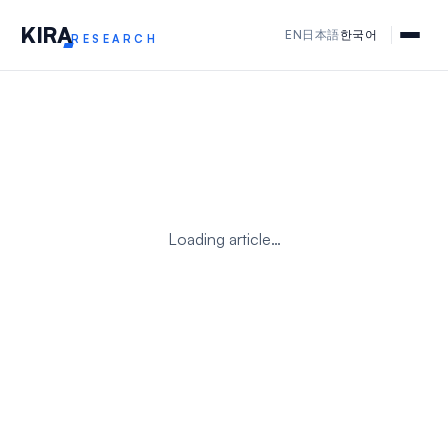
KIR
A
EN
日本語
한국어
RESEARCH
Loading article…