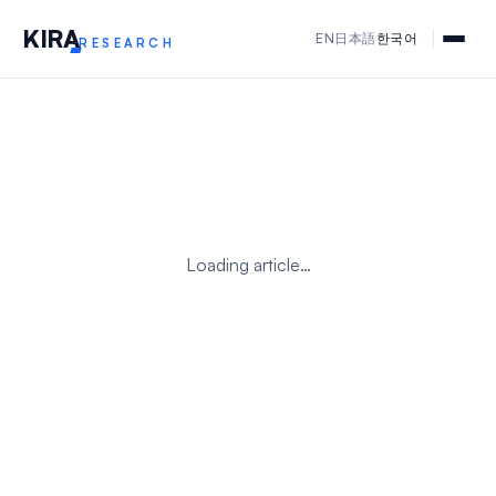
KIR
A
EN
日本語
한국어
RESEARCH
Loading article…