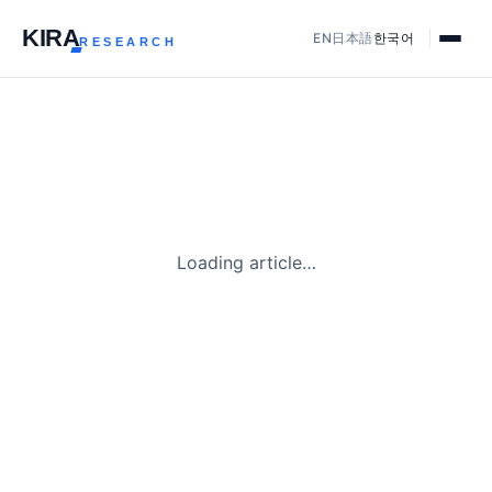
KIR
A
EN
日本語
한국어
RESEARCH
Loading article…