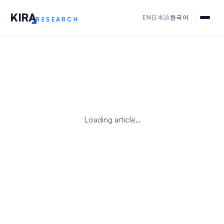
KIR
A
EN
日本語
한국어
RESEARCH
Loading article…