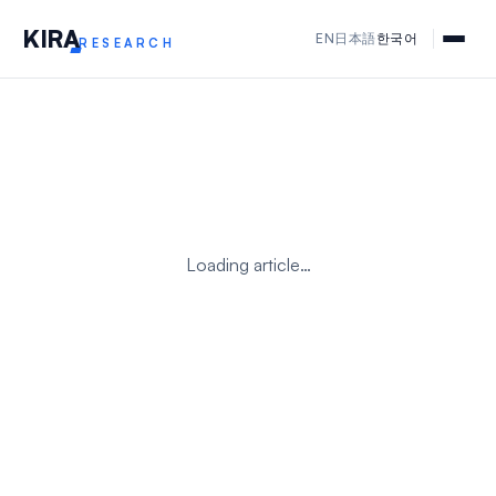
KIR
A
EN
日本語
한국어
RESEARCH
Loading article…