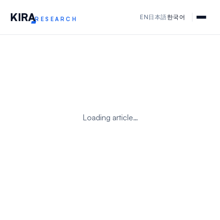
KIR
A
EN
日本語
한국어
RESEARCH
Loading article…