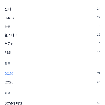
14
핀테크
22
FMCG
8
물류
11
헬스테크
6
부동산
16
F&B
연도
94
2026
34
2025
가격
42
30달러 미만