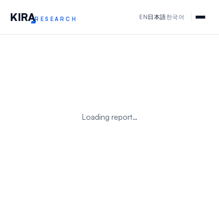
KIR
A
EN
日本語
한국어
RESEARCH
Loading report…