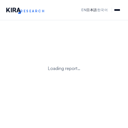
KIR
A
EN
日本語
한국어
RESEARCH
Loading report…