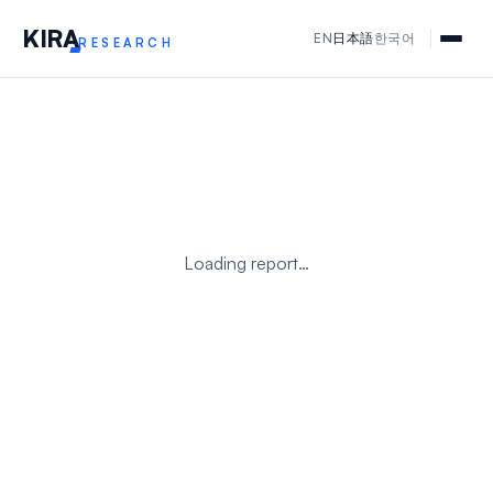
KIR
A
EN
日本語
한국어
RESEARCH
Loading report…