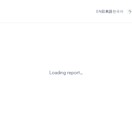
ラ
EN
日本語
한국어
Loading report…