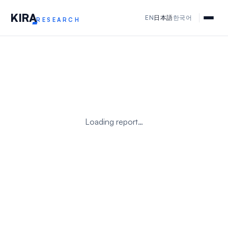
KIR
A
EN
日本語
한국어
RESEARCH
Loading report…