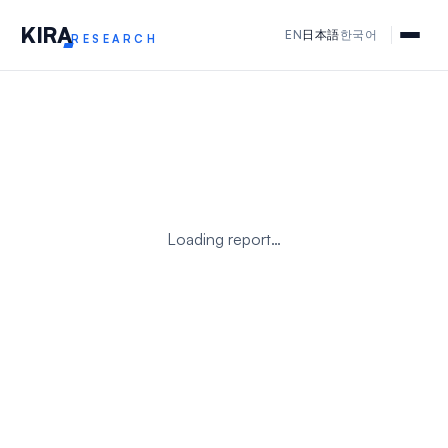
KIR
A
EN
日本語
한국어
RESEARCH
Loading report…