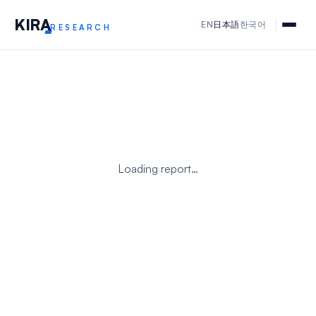
KIR
A
EN
日本語
한국어
RESEARCH
Loading report…