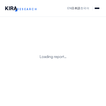
KIR
A
EN
日本語
한국어
RESEARCH
Loading report…