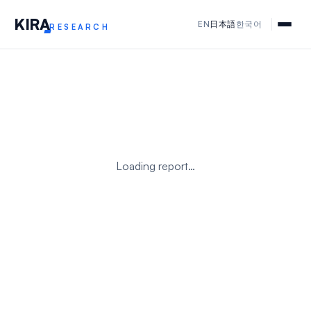
KIR
A
EN
日本語
한국어
RESEARCH
Loading report…