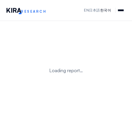
KIR
A
EN
日本語
한국어
RESEARCH
Loading report…