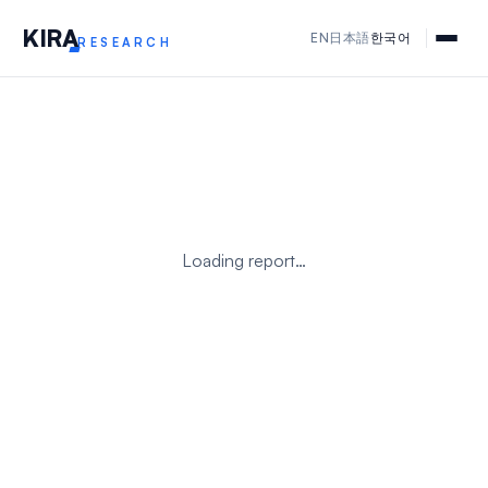
KIR
A
EN
日本語
한국어
RESEARCH
Loading report…