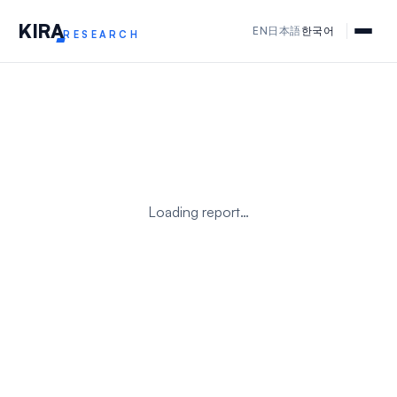
KIR
A
EN
日本語
한국어
RESEARCH
Loading report…