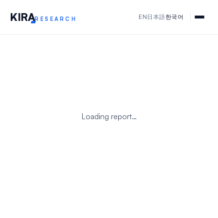
KIR
A
EN
日本語
한국어
RESEARCH
Loading report…