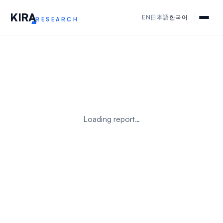
KIR
A
EN
日本語
한국어
RESEARCH
Loading report…