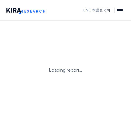
KIR
A
EN
日本語
한국어
RESEARCH
Loading report…